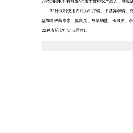
的特别限制和特殊要求;用于食用农产品的，标签
32种限制使用农药为甲拌磷、甲基异柳磷、克百
型肉毒梭菌毒素、氟鼠灵、敌鼠钠盐、杀鼠灵、杀
22种农药实行定点经营)。