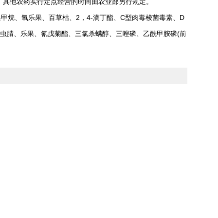
，其他农药实行定点经营的时间由农业部另行规定。
烷、氧乐果、百草枯、2，4-滴丁酯、C型肉毒梭菌毒素、D
虫腈、乐果、氰戊菊酯、三氯杀螨醇、三唑磷、乙酰甲胺磷(前