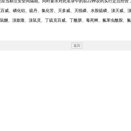
还应当标注安全间隔期。同时要求对此名录中的前22种农药实行定点经营
威、磷化铝、硫丹、氯化苦、灭多威、灭线磷、水胺硫磷、涕灭威、溴甲
鼠醚、溴敌隆、溴鼠灵、丁硫克百威、丁酰肼、毒死蜱、氟苯虫酰胺、氟
返回